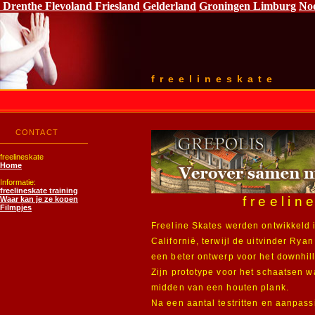
Drenthe
Flevoland
Friesland
Gelderland
Groningen
Limburg
No
freelineskate
CONTACT
freelineskate
Home
Informatie:
freelineskate training
freelin
Waar kan je ze kopen
Filmpjes
Freeline Skates werden ontwikkeld 
Californië, terwijl de uitvinder Rya
een beter ontwerp voor het downhil
Zijn prototype voor het schaatsen wa
midden van een houten plank.
Na een aantal testritten en aanpass