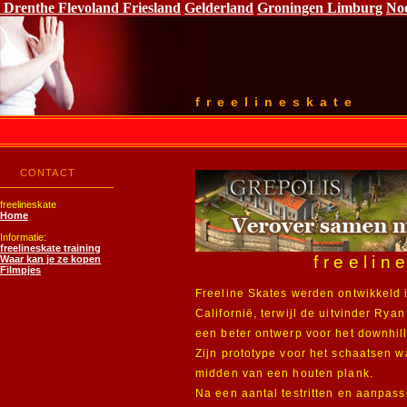
Drenthe
Flevoland
Friesland
Gelderland
Groningen
Limburg
No
freelineskate
CONTACT
freelineskate
Home
Informatie:
freelineskate training
freelin
Waar kan je ze kopen
Filmpjes
Freeline Skates werden ontwikkeld 
Californië, terwijl de uitvinder Rya
een beter ontwerp voor het downhil
Zijn prototype voor het schaatsen wa
midden van een houten plank.
Na een aantal testritten en aanpass