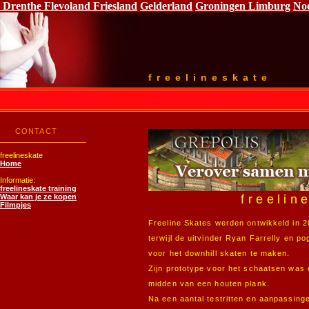
Drenthe
Flevoland
Friesland
Gelderland
Groningen
Limburg
No
freelineskate
CONTACT
freelineskate
Home
Informatie:
freelineskate training
Waar kan je ze kopen
freelin
Filmpjes
Freeline Skates werden ontwikkeld in 20
terwijl de uitvinder Ryan Farrelly en p
voor het downhill skaten te maken.
Zijn prototype voor het schaatsen was e
midden van een houten plank.
Na een aantal testritten en aanpassingen