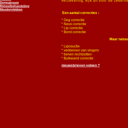
verzekering, kijk dit voor de zekerhe
Dermabrasie
Rimpelbehandeling
Moedervlekken
Een aantal correcties :
* Oog correctie
* Neus correctie
* Lip correctie
* Borst correctie
Maar natuur
* Liposuctie
* verkleinen van vingers
* benen rechtzetten
* Buikwand correctie
nieuwsbrieven volgen ?