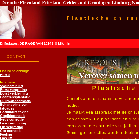
Drenthe
Flevoland
Friesland
Gelderland
Groningen
Limburg
No
Plastische chiru
Driftskates, DE RAGE VAN 2014 !!!! klik hier
CONTACT
Plastische chirurgie:
Home
Informatie :
Voorbereiding
Plastische
Borst vergroting
Borst verkleining
Haartransplantatie
Om iets aan je lichaam te verandere
Buikwandcorrectie
Behandeling van
nodig.
tatoages
Botulinum toxine
Je maakt een afspraak met de chirur
Ooglidcorrectie
een gesprek. De plastische chirurg 
Neus correctie
Laser ontharing
een eventuele correctie van je lich
Lip vergroting
Oor correctie
Sommige correcties worden deels o
Peeling
Facelift