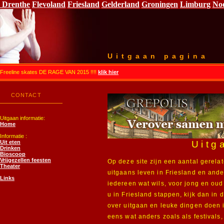
Drenthe
Flevoland
Friesland
Gelderland
Groningen
Limburg
No
Uitgaan pagina
Freeline skates DE RAGE VAN 2015 !!!!
klik hier
CONTACT
Uitgaan informatie:
Home
Informatie :
Uit eten
Uitg
Drinken
Bioscoop
Vrijgezellen feesten
Op deze site zijn een aantal gerelat
Theater
uitgaans leven in Friesland en ande
Links
iedereen wat wils, voor jong en oud, 
u in Friesland stappen, kijk dan in 
over uitgaan en leuke dingen doen 
eens wat anders zoals als festivals,