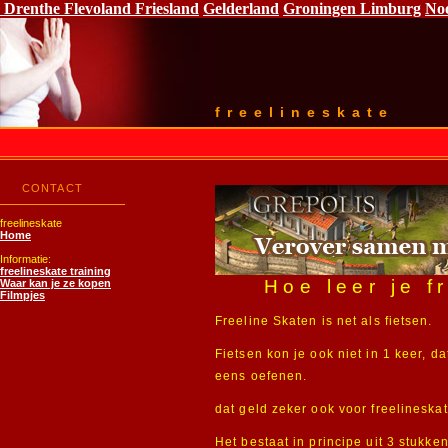
Drenthe
Flevoland
Friesland
Gelderland
Groningen
Limburg
No
freelineskate
CONTACT
freelineskate
Home
Informatie:
freelineskate training
Hoe leer je f
Waar kan je ze kopen
Filmpjes
Freeline Skaten is net als fietsen.
Fietsen kon je ook niet in 1 keer, 
eens oefenen.
dat geld zeker ook voor freelineska
Het bestaat in principe uit 3 stukken