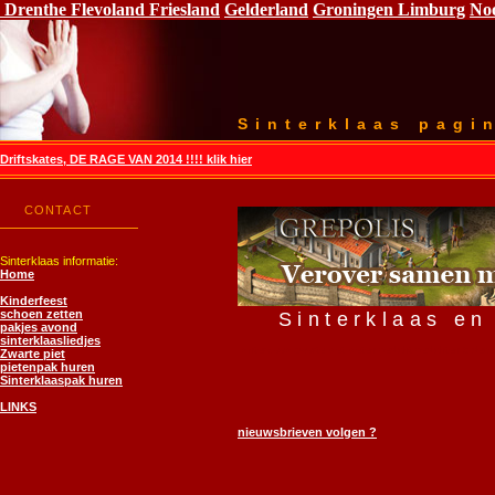
Drenthe
Flevoland
Friesland
Gelderland
Groningen
Limburg
No
Sinterklaas pagi
Driftskates, DE RAGE VAN 2014 !!!! klik hier
CONTACT
Sinterklaas informatie:
Home
Kinderfeest
schoen zetten
Sinterklaas en
pakjes avond
sinterklaasliedjes
sinterklaas zwarte piet pieten gedicht gedichten 5 de
Zwarte piet
pietenpak huren
Sinterklaaspak huren
LINKS
nieuwsbrieven volgen ?