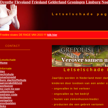
Drenthe
Flevoland
Friesland
Gelderland
Groningen
Limburg
Noo
Letselschade pag
Freeline skates DE RAGE VAN 2015 !!!!
klik hier
CONTACT
Letselschade
Home
Informatie
Letselschade 
tips
rechtshulp
smartengeld
Jaarlijks worden in Nederland meer d
buro slachtofferhulp
aansprakelijkheid
kinderen door toedoen van een ander s
werkgever
- ongevallen in het verkeer
no-cure-no-pay
uitkeringen
- ongevallen op het bedrijf
gedrags code
Artikelen
- fouten van ziekenhuizen/medici
verjaaring
voorbeelden
- producten die een gebrek vertonen
links