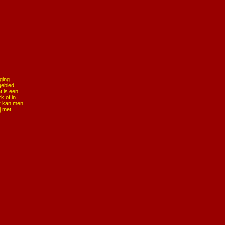
ging
gebied
 is een
k of in
or kan men
j met