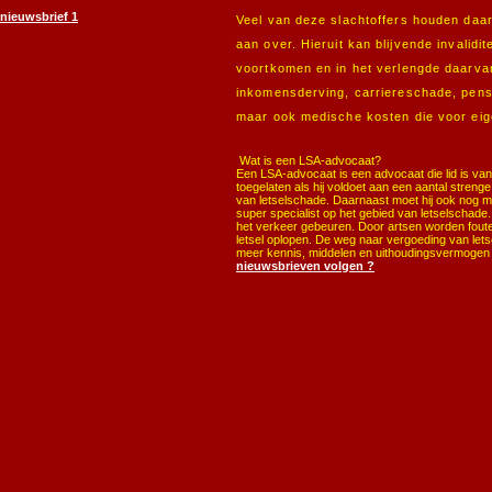
nieuwsbrief 1
Veel van deze slachtoffers houden daar l
aan over. Hieruit kan blijvende invalidi
voortkomen en in het verlengde daarvan
inkomensderving, carriereschade, pens
maar ook medische kosten die voor ei
Wat is een LSA-advocaat?
Een LSA-advocaat is een advocaat die lid is va
toegelaten als hij voldoet aan een aantal streng
van letselschade. Daarnaast moet hij ook nog 
super specialist op het gebied van letselschade
het verkeer gebeuren. Door artsen worden foute
letsel oplopen. De weg naar vergoeding van let
meer kennis, middelen en uithoudingsvermogen d
nieuwsbrieven volgen ?