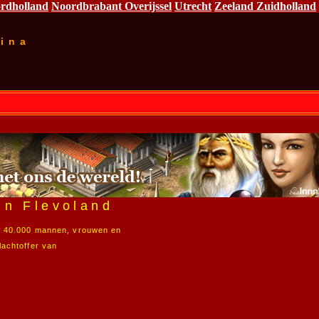
rdholland
Noordbrabant
Overijssel
Utrecht
Zeeland
Zuidholland
ina
in Flevoland
an 40.000 mannen, vrouwen en
lachtoffer van