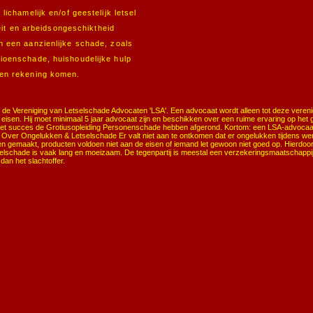
ichamelijk en/of geestelijk letsel
teit en arbeidsongeschiktheid
 een aanzienlijke schade, zoals
ioenschade, huishoudelijke hulp
gen rekening komen.
n de Vereniging van Letselschade Advocaten 'LSA'. Een advocaat wordt alleen tot deze vereni
e eisen. Hij moet minimaal 5 jaar advocaat zijn en beschikken over een ruime ervaring op het 
met succes de Grotiusopleiding Personenschade hebben afgerond. Kortom: een LSA-advocaat
. Over Ongelukken & Letselschade Er valt niet aan te ontkomen dat er ongelukken tijdens wer
n gemaakt, producten voldoen niet aan de eisen of iemand let gewoon niet goed op. Hierdo
selschade is vaak lang en moeizaam. De tegenpartij is meestal een verzekeringsmaatschappi
an het slachtoffer.