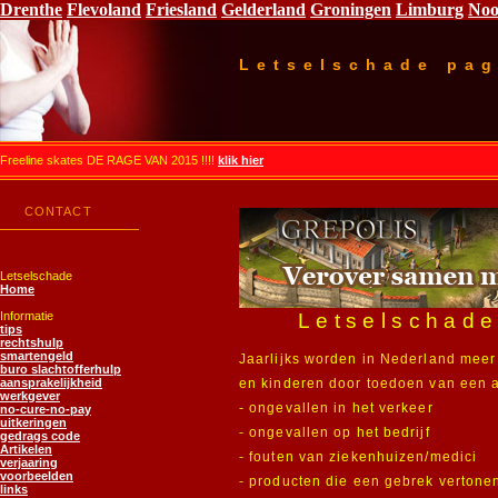
Drenthe
Flevoland
Friesland
Gelderland
Groningen
Limburg
Noo
Letselschade pag
Freeline skates DE RAGE VAN 2015 !!!!
klik hier
CONTACT
Letselschade
Home
Informatie
Letselschade
tips
rechtshulp
smartengeld
Jaarlijks worden in Nederland mee
buro slachtofferhulp
aansprakelijkheid
en kinderen door toedoen van een a
werkgever
- ongevallen in het verkeer
no-cure-no-pay
uitkeringen
- ongevallen op het bedrijf
gedrags code
Artikelen
- fouten van ziekenhuizen/medici
verjaaring
voorbeelden
- producten die een gebrek vertone
links