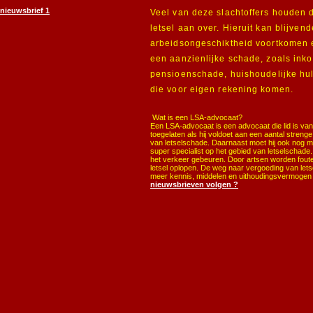
nieuwsbrief 1
Veel van deze slachtoffers houden d
letsel aan over. Hieruit kan blijvend
arbeidsongeschiktheid voortkomen 
een aanzienlijke schade, zoals ink
pensioenschade, huishoudelijke hu
die voor eigen rekening komen.
Wat is een LSA-advocaat?
Een LSA-advocaat is een advocaat die lid is va
toegelaten als hij voldoet aan een aantal streng
van letselschade. Daarnaast moet hij ook nog 
super specialist op het gebied van letselschade
het verkeer gebeuren. Door artsen worden foute
letsel oplopen. De weg naar vergoeding van let
meer kennis, middelen en uithoudingsvermogen d
nieuwsbrieven volgen ?